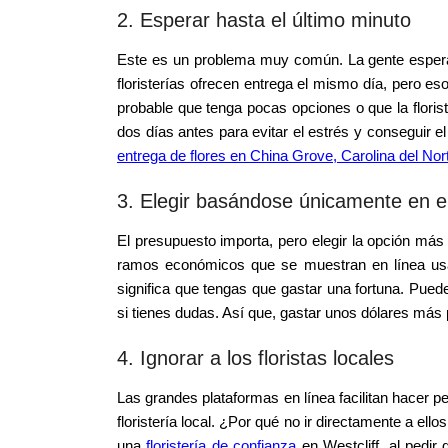
2. Esperar hasta el último minuto
Este es un problema muy común. La gente espera
floristerías ofrecen entrega el mismo día, pero es
probable que tenga pocas opciones o que la floris
dos días antes para evitar el estrés y conseguir 
entrega de flores en China Grove, Carolina del No
3. Elegir basándose únicamente en el
El presupuesto importa, pero elegir la opción má
ramos económicos que se muestran en línea usan
significa que tengas que gastar una fortuna. Puede
si tienes dudas. Así que, gastar unos dólares más 
4. Ignorar a los floristas locales
Las grandes plataformas en línea facilitan hacer p
floristería local. ¿Por qué no ir directamente a ell
una
floristería de confianza
en Westcliff, al pedir