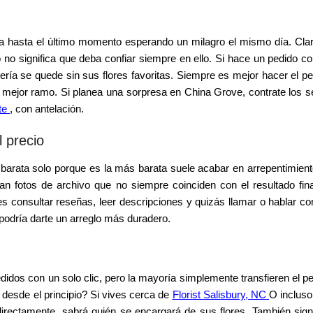
 hasta el último momento esperando un milagro el mismo día. Clar
o no significa que deba confiar siempre en ello. Si hace un pedido co
tería se quede sin sus flores favoritas. Siempre es mejor hacer el p
el mejor ramo. Si planea una sorpresa en China Grove, contrate los s
rte
, con antelación.
 precio
s barata solo porque es la más barata suele acabar en arrepentimie
 fotos de archivo que no siempre coinciden con el resultado fina
s consultar reseñas, leer descripciones y quizás llamar o hablar con 
podría darte un arreglo más duradero.
edidos con un solo clic, pero la mayoría simplemente transfieren el p
os desde el principio? Si vives cerca de
Florist Salisbury, NC
O incluso
 directamente, sabrá quién se encargará de sus flores. También sign