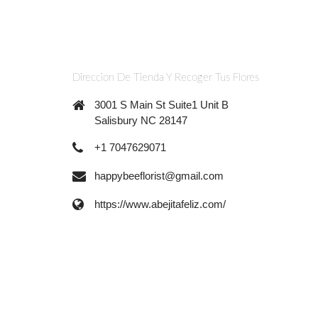
Direccion De Tienda Y Recoger Tus Flores
3001 S Main St Suite1 Unit B
Salisbury NC 28147
+1 7047629071
happybeeflorist@gmail.com
https://www.abejitafeliz.com/