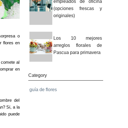
empleados de oficina
(opciones frescas y
originales)
sorpresa o
Los 10 mejores
r flores en
arreglos florales de
Pascua para primavera
e comete al
comprar en
Category
guía de flores
nombre del
n? Sí, a la
uido puede