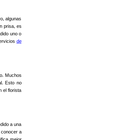
o, algunas
n prisa, es
edido uno o
ervicios
de
nto. Muchos
l. Esto no
el florista
edido a una
 conocer a
ifica mejor