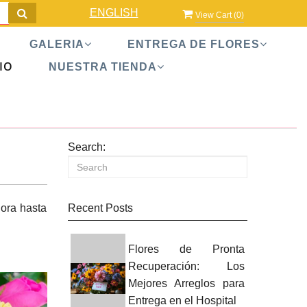
ENGLISH
View Cart (
0
)
GALERIA
ENTREGA DE FLORES
IO
NUESTRA TIENDA
Search:
hora hasta
Recent Posts
Flores de Pronta
Recuperación: Los
Mejores Arreglos para
Entrega en el Hospital