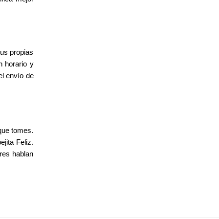
sus propias
n horario y
el envío de
 que tomes.
jita Feliz.
ores hablan